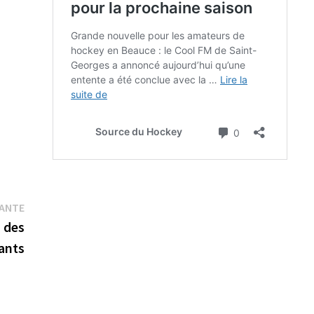
Publication
VANTE
suivante :
 des
ants