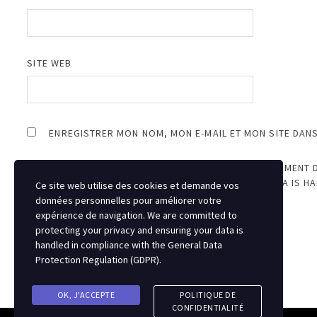
SITE WEB
ENREGISTRER MON NOM, MON E-MAIL ET MON SITE DAN
JE SUIS D’ACCORD AVEC LE STOCKAGE ET LE TRAITEMENT 
PROTECTING YOUR PRIVACY AND ENSURING YOUR DATA IS H
Ce site web utilise des cookies et demande vos
REGULATION (GDPR)
.
*
données personnelles pour améliorer votre
expérience de navigation. We are committed to
protecting your privacy and ensuring your data is
handled in compliance with the
General Data
Protection Regulation (GDPR)
.
OK, J'ACCEPTE
POLITIQUE DE
CONFIDENTIALITÉ