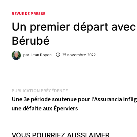
REVUE DE PRESSE
Un premier départ avec 
Bérubé
par
Jean Doyon
25 novembre 2022
Navigation
Publication
PUBLICATION PRÉCÉDENTE
précédente :
Une 3e période soutenue pour l’Assurancia infli
de
une défaite aux Éperviers
l’article
VOUS POURRIEZ AUSSI AIMER