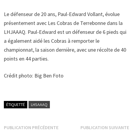
Le défenseur de 20 ans,
Paul-Edward Vollant,
évolue
présentement avec Les Cobras de Terrebonne dans la
LHJAAAQ. Paul-Edward est un défenseur de 6 pieds qui
a également aidé les Cobras à remporter le
championnat, la saison dernière, avec une récolte de 40
points en 44 parties.
Crédit photo: Big Ben Foto
ÉTIQUETTÉ
LHSAAAQ
Navigation
Publication
P
PUBLICATION PRÉCÉDENTE
PUBLICATION SUIVANTE