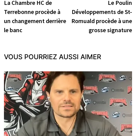
précédente :
s
La Chambre HC de
Le Poulin
de
Terrebonne procède à
Développements de St-
l’article
un changement derrière
Romuald procède à une
le banc
grosse signature
VOUS POURRIEZ AUSSI AIMER