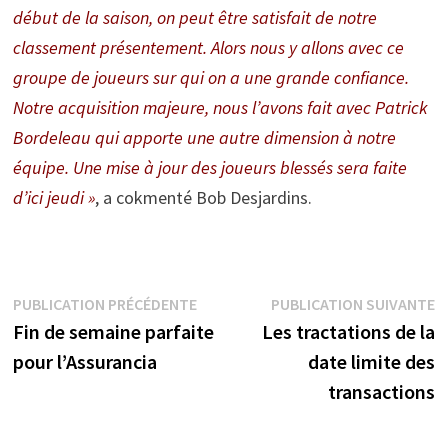
début de la saison, on peut être satisfait de notre
classement présentement. Alors nous y allons avec ce
groupe de joueurs sur qui on a une grande confiance.
Notre acquisition majeure, nous l’avons fait avec Patrick
Bordeleau qui apporte une autre dimension à notre
équipe. Une mise à jour des joueurs blessés sera faite
d’ici jeudi »
, a cokmenté Bob Desjardins.
Navigation
Publication
P
PUBLICATION PRÉCÉDENTE
PUBLICATION SUIVANTE
précédente :
s
Fin de semaine parfaite
Les tractations de la
de
pour l’Assurancia
date limite des
l’article
transactions