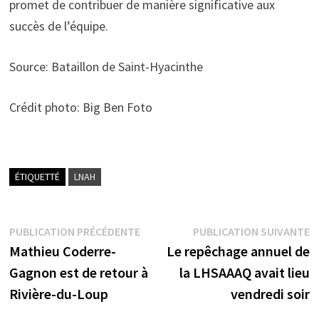
promet de contribuer de manière significative aux
succès de l’équipe.
Source: Bataillon de Saint-Hyacinthe
Crédit photo: Big Ben Foto
ÉTIQUETTÉ
LNAH
Navigation
Publication
P
PUBLICATION PRÉCÉDENTE
PUBLICATION SUIVANTE
précédente :
s
Mathieu Coderre-
Le repêchage annuel de
de
Gagnon est de retour à
la LHSAAAQ avait lieu
l’article
Rivière-du-Loup
vendredi soir