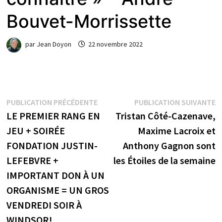
Bouvet-Morrissette
par
Jean Doyon
22 novembre 2022
Navigation
Publication
P
PUBLICATION PRÉCÉDENTE
PUBLICATION SUIVANTE
précédente :
s
LE PREMIER RANG EN
Tristan Côté-Cazenave,
de
JEU + SOIRÉE
Maxime Lacroix et
l’article
FONDATION JUSTIN-
Anthony Gagnon sont
LEFEBVRE +
les Étoiles de la semaine
IMPORTANT DON À UN
ORGANISME = UN GROS
VENDREDI SOIR À
WINDSOR!