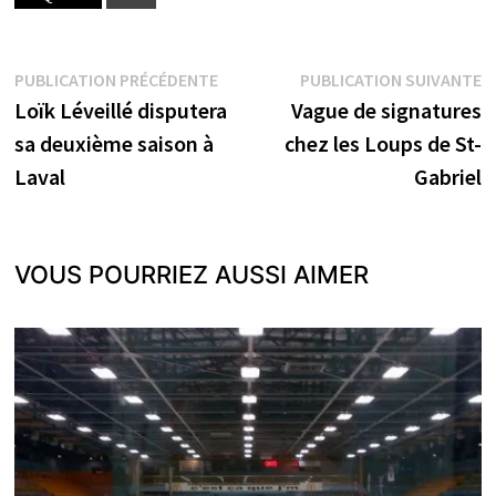
Navigation
Publication
P
PUBLICATION PRÉCÉDENTE
PUBLICATION SUIVANTE
précédente :
s
Loïk Léveillé disputera
Vague de signatures
de
sa deuxième saison à
chez les Loups de St-
l’article
Laval
Gabriel
VOUS POURRIEZ AUSSI AIMER