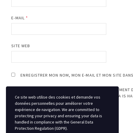
E-MAIL
*
SITE WEB
ENREGISTRER MON NOM, MON E-MAIL ET MON SITE DAN
JE SUIS D’ACCORD AVEC LE STOCKAGE ET LE TRAITEMENT 
PROTECTING YOUR PRIVACY AND ENSURING YOUR DATA IS H
Ce site web utilise des cookies et demande vos
REGULATION (GDPR)
.
*
données personnelles pour améliorer votre
expérience de navigation. We are committed to
protecting your privacy and ensuring your data is
handled in compliance with the
General Data
Protection Regulation (GDPR)
.