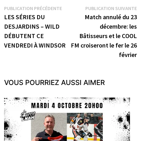
Navigation
Publication
P
PUBLICATION PRÉCÉDENTE
PUBLICATION SUIVANTE
précédente :
s
LES SÉRIES DU
Match annulé du 23
de
DESJARDINS – WILD
décembre: les
l’article
DÉBUTENT CE
Bâtisseurs et le COOL
VENDREDI À WINDSOR
FM croiseront le fer le 26
février
VOUS POURRIEZ AUSSI AIMER