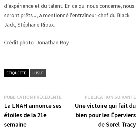
d’expérience et du talent. En ce qui nous concerne, nous
seront prêts », a mentionné l’entraîneur-chef du Black
Jack, Stéphane Rioux.
Crédit photo: Jonathan Roy
ÉTIQUETTÉ
LHSLF
Navigation
Publication
P
PUBLICATION PRÉCÉDENTE
PUBLICATION SUIVANTE
précédente :
s
La LNAH annonce ses
Une victoire qui fait du
de
étoiles de la 21e
bien pour les Éperviers
l’article
semaine
de Sorel-Tracy