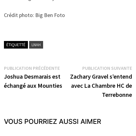
Crédit photo: Big Ben Foto
ÉTIQUETTÉ
LNAH
Navigation
Publication
P
PUBLICATION PRÉCÉDENTE
PUBLICATION SUIVANTE
précédente :
s
Joshua Desmarais est
Zachary Gravel s’entend
de
échangé aux Mounties
avec La Chambre HC de
l’article
Terrebonne
VOUS POURRIEZ AUSSI AIMER