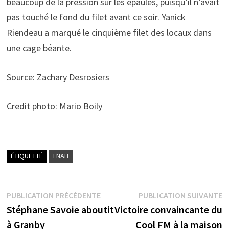
beaucoup de la pression sur les épaules, puisqu’il n’avait
pas touché le fond du filet avant ce soir. Yanick
Riendeau a marqué le cinquième filet des locaux dans
une cage béante.
Source: Zachary Desrosiers
Credit photo: Mario Boily
ÉTIQUETTÉ
LNAH
Navigation
Publication
P
PUBLICATION PRÉCÉDENTE
PUBLICATION SUIVANTE
précédente :
s
Stéphane Savoie aboutit
Victoire convaincante du
de
à Granby
Cool FM à la maison