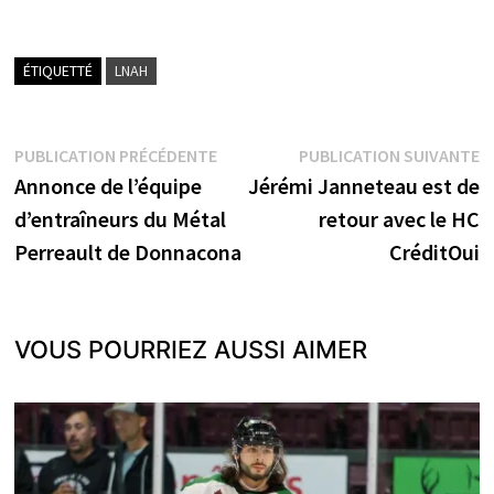
ÉTIQUETTÉ
LNAH
Navigation
Publication
P
PUBLICATION PRÉCÉDENTE
PUBLICATION SUIVANTE
précédente :
s
Annonce de l’équipe
Jérémi Janneteau est de
de
d’entraîneurs du Métal
retour avec le HC
l’article
Perreault de Donnacona
CréditOui
VOUS POURRIEZ AUSSI AIMER