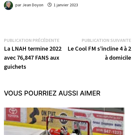
par
Jean Doyon
1 janvier 2023
Navigation
Publication
P
PUBLICATION PRÉCÉDENTE
PUBLICATION SUIVANTE
précédente :
s
La LNAH termine 2022
Le Cool FM s’incline 4 à 2
de
avec 76,847 FANS aux
à domicile
l’article
guichets
VOUS POURRIEZ AUSSI AIMER