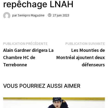
repêchage LNAH
par
Semipro Magazine
27 juin 2023
Navigation
Publication
P
PUBLICATION PRÉCÉDENTE
PUBLICATION SUIVANTE
précédente :
s
Alain Gardner dirigera La
Les Mounties de
de
Chambre HC de
Montréal ajoutent deux
l’article
Terrebonne
défenseurs
VOUS POURRIEZ AUSSI AIMER