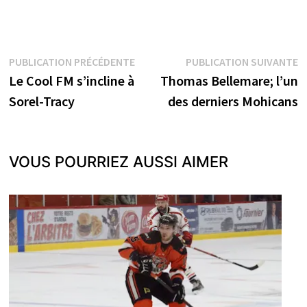
Navigation
Publication
P
PUBLICATION PRÉCÉDENTE
PUBLICATION SUIVANTE
précédente :
s
Le Cool FM s’incline à
Thomas Bellemare; l’un
de
Sorel-Tracy
des derniers Mohicans
l’article
VOUS POURRIEZ AUSSI AIMER