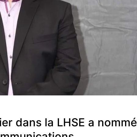
cier dans la LHSE a nomm
ommunications