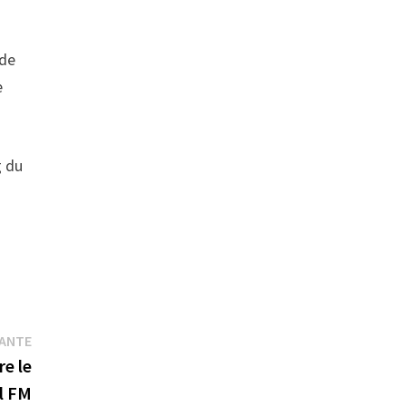
 de
e
g du
Publication
VANTE
suivante :
re le
l FM