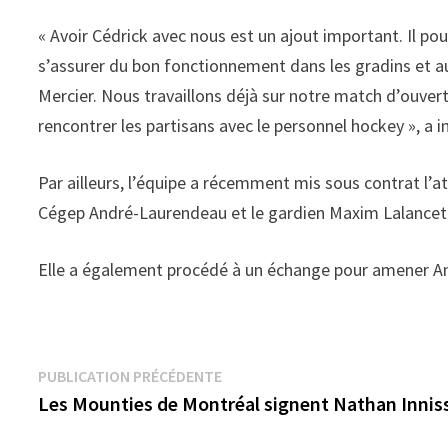
« Avoir Cédrick avec nous est un ajout important. Il pou
s’assurer du bon fonctionnement dans les gradins et au
Mercier. Nous travaillons déjà sur notre match d’ouver
rencontrer les partisans avec le personnel hockey », a i
Par ailleurs, l’équipe a récemment mis sous contrat l
Cégep André-Laurendeau et le gardien Maxim Lalancette-
Elle a également procédé à un échange pour amener An
Navigation
Publication
PUBLICATION PRÉCÉDENTE
précédente :
Les Mounties de Montréal signent Nathan Innis
de