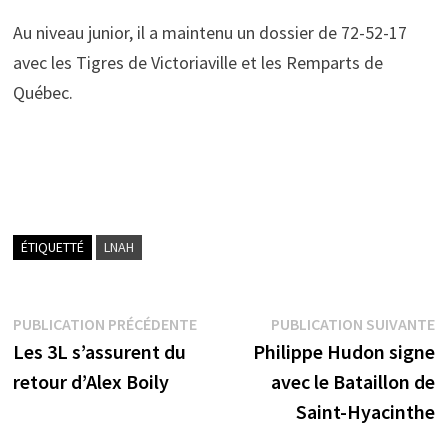
Au niveau junior, il a maintenu un dossier de 72-52-17
avec les Tigres de Victoriaville et les Remparts de
Québec.
ÉTIQUETTÉ
LNAH
Navigation
Publication
P
PUBLICATION PRÉCÉDENTE
PUBLICATION SUIVANTE
précédente :
s
Les 3L s’assurent du
Philippe Hudon signe
de
retour d’Alex Boily
avec le Bataillon de
l’article
Saint-Hyacinthe