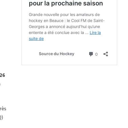
 26
a
rès
Q)