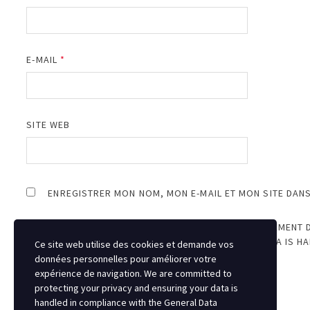
E-MAIL
*
SITE WEB
ENREGISTRER MON NOM, MON E-MAIL ET MON SITE DAN
JE SUIS D’ACCORD AVEC LE STOCKAGE ET LE TRAITEMENT 
PROTECTING YOUR PRIVACY AND ENSURING YOUR DATA IS H
Ce site web utilise des cookies et demande vos
REGULATION (GDPR)
.
*
données personnelles pour améliorer votre
expérience de navigation. We are committed to
protecting your privacy and ensuring your data is
handled in compliance with the
General Data