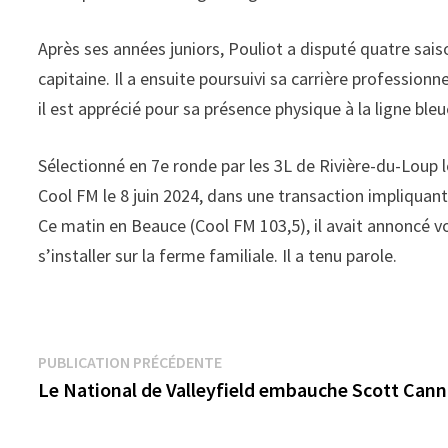
Après ses années juniors, Pouliot a disputé quatre sais
capitaine. Il a ensuite poursuivi sa carrière profession
il est apprécié pour sa présence physique à la ligne bleu
Sélectionné en 7e ronde par les 3L de Rivière-du-Loup l
Cool FM le 8 juin 2024, dans une transaction impliquant
Ce matin en Beauce (Cool FM 103,5), il avait annoncé v
s’installer sur la ferme familiale. Il a tenu parole.
Navigation
Publication
PUBLICATION PRÉCÉDENTE
précédente :
Le National de Valleyfield embauche Scott Can
de
l’article