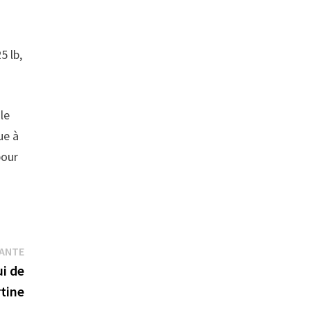
5 lb,
le
ue à
pour
Publication
VANTE
suivante :
i de
tine