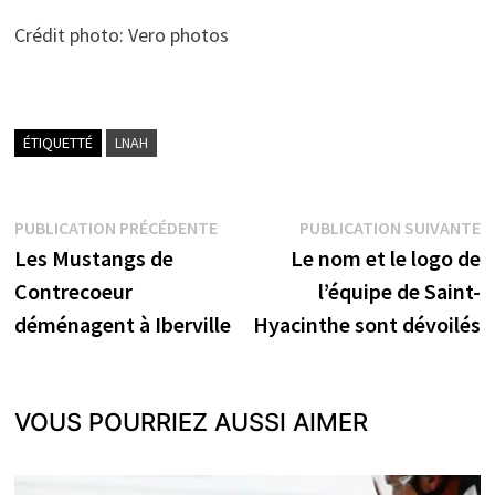
Crédit photo: Vero photos
ÉTIQUETTÉ
LNAH
Navigation
Publication
P
PUBLICATION PRÉCÉDENTE
PUBLICATION SUIVANTE
précédente :
s
Les Mustangs de
Le nom et le logo de
de
Contrecoeur
l’équipe de Saint-
l’article
déménagent à Iberville
Hyacinthe sont dévoilés
VOUS POURRIEZ AUSSI AIMER