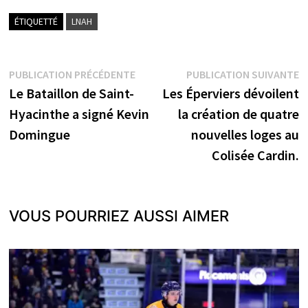
ÉTIQUETTÉ
LNAH
Navigation
Publication
P
PUBLICATION PRÉCÉDENTE
PUBLICATION SUIVANTE
précédente :
s
Le Bataillon de Saint-
Les Éperviers dévoilent
de
Hyacinthe a signé Kevin
la création de quatre
l’article
Domingue
nouvelles loges au
Colisée Cardin.
VOUS POURRIEZ AUSSI AIMER