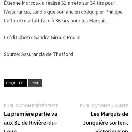
Étienne Marcoux a réalisé 31 arrêts sur 34 tirs pour
l’Assurancia, tandis que son ancien coéquipier Philippe
Cadorette a fait face à 36 tirs pour les Marquis.
Crédit photo: Sandra Giroux-Poulin
Source: Assurancia de Thetford
ÉTIQUETTÉ
LNAH
Navigation
Publication
P
PUBLICATION PRÉCÉDENTE
PUBLICATION SUIVANTE
précédente :
s
La première partie va
Les Marquis de
de
aux 3L de Rivière-du-
Jonquière sortent
l’article
Loup
victorieux en