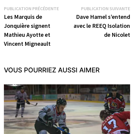
Navigation
Publication
P
PUBLICATION PRÉCÉDENTE
PUBLICATION SUIVANTE
précédente :
s
Les Marquis de
Dave Hamel s’entend
de
Jonquière signent
avec le REEQ Isolation
l’article
Mathieu Ayotte et
de Nicolet
Vincent Migneault
VOUS POURRIEZ AUSSI AIMER