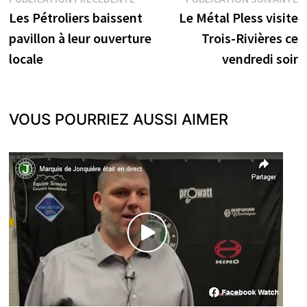
Navigation
précédente :
s
Les Pétroliers baissent
Le Métal Pless visite
de
pavillon à leur ouverture
Trois-Rivières ce
l’article
locale
vendredi soir
VOUS POURRIEZ AUSSI AIMER