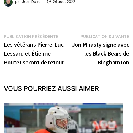
par
Jean Doyon
26 août 2022
Navigation
Publication
P
PUBLICATION PRÉCÉDENTE
PUBLICATION SUIVANTE
précédente :
s
Les vétérans Pierre-Luc
Jon Mirasty signe avec
de
Lessard et Étienne
les Black Bears de
l’article
Boutet seront de retour
Binghamton
VOUS POURRIEZ AUSSI AIMER