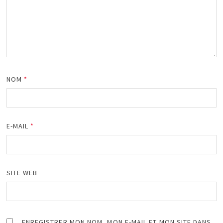
NOM
*
E-MAIL
*
SITE WEB
ENREGISTRER MON NOM, MON E-MAIL ET MON SITE DANS