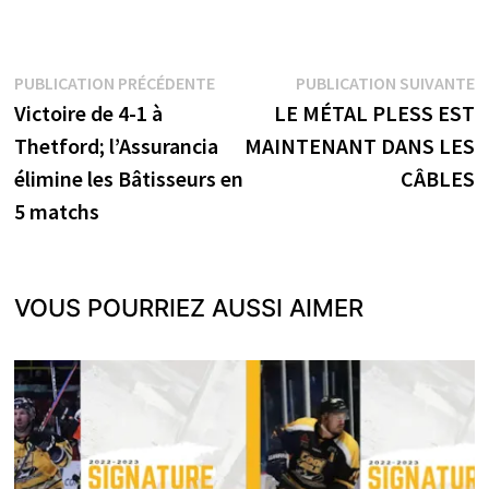
Navigation
Publication
P
PUBLICATION PRÉCÉDENTE
PUBLICATION SUIVANTE
précédente :
s
Victoire de 4-1 à
LE MÉTAL PLESS EST
de
Thetford; l’Assurancia
MAINTENANT DANS LES
l’article
élimine les Bâtisseurs en
CÂBLES
5 matchs
VOUS POURRIEZ AUSSI AIMER