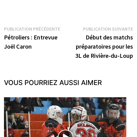
Navigation
Publication
P
PUBLICATION PRÉCÉDENTE
PUBLICATION SUIVANTE
précédente :
s
Pétroliers : Entrevue
Début des matchs
de
Joël Caron
préparatoires pour les
l’article
3L de Rivière-du-Loup
VOUS POURRIEZ AUSSI AIMER