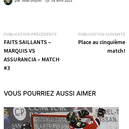
par
Jean Doyon
18 avril 2023
Navigation
Publication
P
PUBLICATION PRÉCÉDENTE
PUBLICATION SUIVANTE
précédente :
s
FAITS SAILLANTS –
Place au cinquième
de
MARQUIS VS
match!
l’article
ASSURANCIA – MATCH
#3
VOUS POURRIEZ AUSSI AIMER