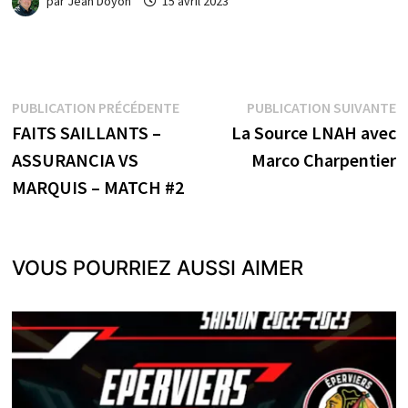
par
Jean Doyon
15 avril 2023
Navigation
Publication
P
PUBLICATION PRÉCÉDENTE
PUBLICATION SUIVANTE
précédente :
s
FAITS SAILLANTS –
La Source LNAH avec
de
ASSURANCIA VS
Marco Charpentier
l’article
MARQUIS – MATCH #2
VOUS POURRIEZ AUSSI AIMER