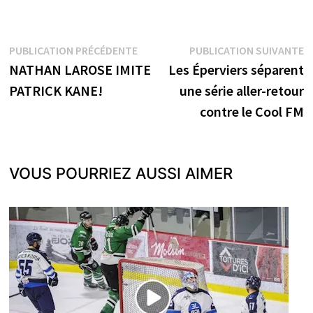
Navigation
Publication
P
PUBLICATION PRÉCÉDENTE
PUBLICATION SUIVANTE
précédente :
s
NATHAN LAROSE IMITE
Les Éperviers séparent
de
PATRICK KANE!
une série aller-retour
l’article
contre le Cool FM
VOUS POURRIEZ AUSSI AIMER