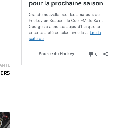
Publication
VANTE
suivante :
IERS