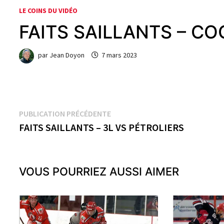
LE COINS DU VIDÉO
FAITS SAILLANTS – C
par
Jean Doyon
7 mars 2023
Navigation
Publication
PUBLICATION PRÉCÉDENTE
précédente :
FAITS SAILLANTS – 3L VS PÉTROLIERS
de
l’article
VOUS POURRIEZ AUSSI AIMER