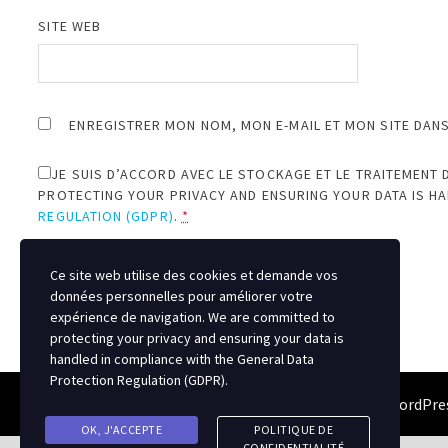
SITE WEB
ENREGISTRER MON NOM, MON E-MAIL ET MON SITE DAN
JE SUIS D’ACCORD AVEC LE STOCKAGE ET LE TRAITEMENT 
PROTECTING YOUR PRIVACY AND ENSURING YOUR DATA IS H
REGULATION (GDPR)
.
*
Ce site web utilise des cookies et demande vos
données personnelles pour améliorer votre
expérience de navigation. We are committed to
protecting your privacy and ensuring your data is
handled in compliance with the
General Data
Protection Regulation (GDPR)
.
Copyright © 2026
Semipro Magazine
. Alimenté par
WordPre
OK, J'ACCEPTE
POLITIQUE DE
CONFIDENTIALITÉ