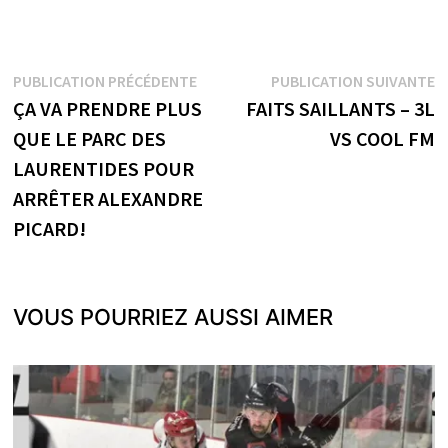
Navigation
Publication
P
PUBLICATION PRÉCÉDENTE
PUBLICATION SUIVANTE
précédente :
s
ÇA VA PRENDRE PLUS
FAITS SAILLANTS – 3L
de
QUE LE PARC DES
VS COOL FM
l’article
LAURENTIDES POUR
ARRÊTER ALEXANDRE
PICARD!
VOUS POURRIEZ AUSSI AIMER