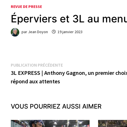
REVUE DE PRESSE
Éperviers et 3L au menu
par
Jean Doyon
19 janvier 2023
Navigation
Publication
PUBLICATION PRÉCÉDENTE
précédente :
3L EXPRESS | Anthony Gagnon, un premier choix
de
répond aux attentes
l’article
VOUS POURRIEZ AUSSI AIMER