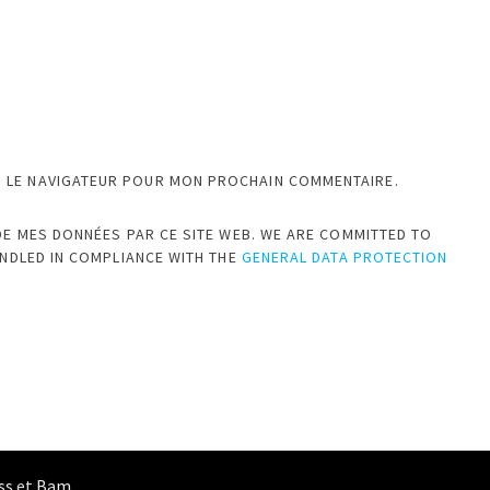
S LE NAVIGATEUR POUR MON PROCHAIN COMMENTAIRE.
DE MES DONNÉES PAR CE SITE WEB. WE ARE COMMITTED TO
ANDLED IN COMPLIANCE WITH THE
GENERAL DATA PROTECTION
ss
et
Bam
.