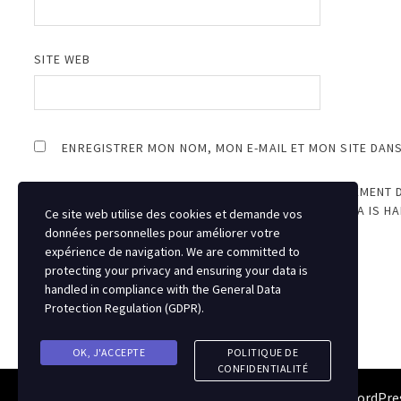
SITE WEB
ENREGISTRER MON NOM, MON E-MAIL ET MON SITE DAN
JE SUIS D’ACCORD AVEC LE STOCKAGE ET LE TRAITEMENT 
PROTECTING YOUR PRIVACY AND ENSURING YOUR DATA IS H
Ce site web utilise des cookies et demande vos
REGULATION (GDPR)
.
*
données personnelles pour améliorer votre
expérience de navigation. We are committed to
protecting your privacy and ensuring your data is
handled in compliance with the
General Data
Protection Regulation (GDPR)
.
OK, J'ACCEPTE
POLITIQUE DE
CONFIDENTIALITÉ
Copyright © 2026
Semipro Magazine
. Alimenté par
WordPre