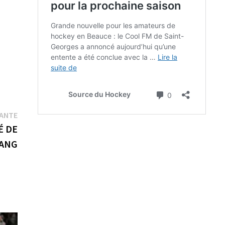
Publication
VANTE
suivante :
É DE
RANG