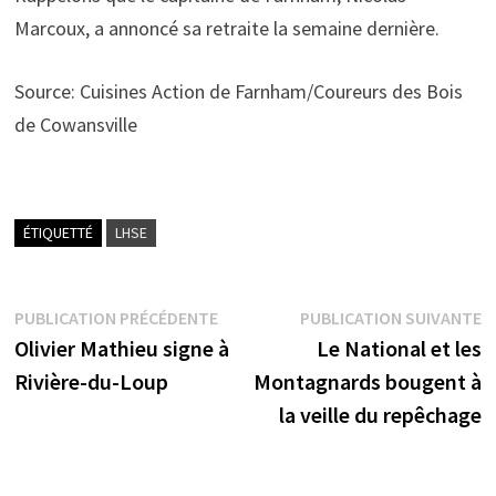
Marcoux, a annoncé sa retraite la semaine dernière.
Source: Cuisines Action de Farnham/Coureurs des Bois
de Cowansville
ÉTIQUETTÉ
LHSE
Navigation
Publication
P
PUBLICATION PRÉCÉDENTE
PUBLICATION SUIVANTE
précédente :
s
Olivier Mathieu signe à
Le National et les
de
Rivière-du-Loup
Montagnards bougent à
l’article
la veille du repêchage