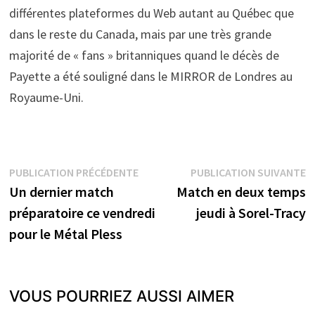
différentes plateformes du Web autant au Québec que
dans le reste du Canada, mais par une très grande
majorité de « fans » britanniques quand le décès de
Payette a été souligné dans le MIRROR de Londres au
Royaume-Uni.
Navigation
Publication
P
PUBLICATION PRÉCÉDENTE
PUBLICATION SUIVANTE
précédente :
s
Un dernier match
Match en deux temps
de
préparatoire ce vendredi
jeudi à Sorel-Tracy
l’article
pour le Métal Pless
VOUS POURRIEZ AUSSI AIMER