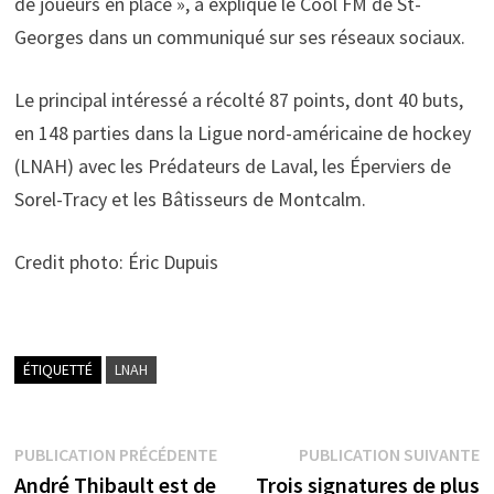
de joueurs en place », a expliqué le Cool FM de St-
Georges dans un communiqué sur ses réseaux sociaux.
Le principal intéressé a récolté 87 points, dont 40 buts,
en 148 parties dans la Ligue nord-américaine de hockey
(LNAH) avec les Prédateurs de Laval, les Éperviers de
Sorel-Tracy et les Bâtisseurs de Montcalm.
Credit photo: Éric Dupuis
ÉTIQUETTÉ
LNAH
Navigation
Publication
P
PUBLICATION PRÉCÉDENTE
PUBLICATION SUIVANTE
précédente :
s
André Thibault est de
Trois signatures de plus