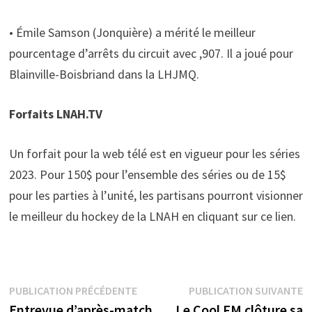
• Émile Samson (Jonquière) a mérité le meilleur
pourcentage d’arrêts du circuit avec ,907. Il a joué pour
Blainville-Boisbriand dans la LHJMQ.
Forfaits LNAH.TV
Un forfait pour la web télé est en vigueur pour les séries
2023. Pour 150$ pour l’ensemble des séries ou de 15$
pour les parties à l’unité, les partisans pourront visionner
le meilleur du hockey de la LNAH en cliquant sur ce lien.
Navigation
Publication
P
PUBLICATION PRÉCÉDENTE
PUBLICATION SUIVANTE
précédente :
s
Entrevue d’après-match
Le Cool FM clôture sa