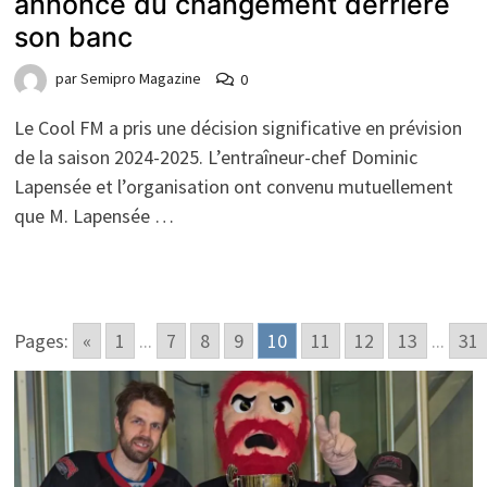
annonce du changement derrière
son banc
par
Semipro Magazine
0
Le Cool FM a pris une décision significative en prévision
de la saison 2024-2025. L’entraîneur-chef Dominic
Lapensée et l’organisation ont convenu mutuellement
que M. Lapensée …
Pages:
«
1
...
7
8
9
10
11
12
13
...
31