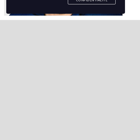
LNAH
La LNAH annonce l’arrivée d’une
nouvelle franchise pour sa
prochaine saison
par
Semipro Magazine
0
La Ligue nord-américaine de hockey (LNAH) a
récemment annoncé l’ajout d’une nouvelle franchise à
Saint-Hyacinthe pour la saison 2024-2025. Jessy Girard,
directeur général et commissaire …