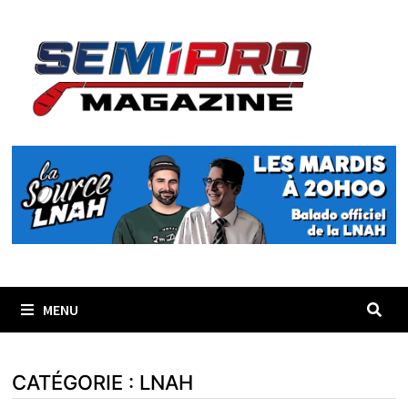
Passer
au
contenu
MENU
CATÉGORIE :
LNAH