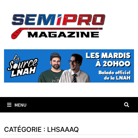
Passer
au
contenu
MENU
CATÉGORIE :
LHSAAAQ