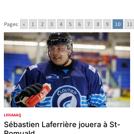
Pages:
«
1
2
3
4
5
6
7
8
9
10
11
LHSAAAQ
Sébastien Laferrière jouera à St-
Romuald