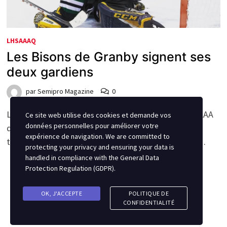
LHSAAAQ
Les Bisons de Granby signent ses
deux gardiens
par
Semipro Magazine
0
Les Bisons de Granby de la Ligue de hockey senior AAA
Ce site web utilise des cookies et demande vos
données personnelles pour améliorer votre
du Québec (LHSAAAQ) a annoncé ses deuxième et
expérience de navigation. We are committed to
troisième signatures, de l’entre-saison, soit celles …
protecting your privacy and ensuring your data is
handled in compliance with the
General Data
Protection Regulation (GDPR)
.
OK, J'ACCEPTE
POLITIQUE DE
CONFIDENTIALITÉ