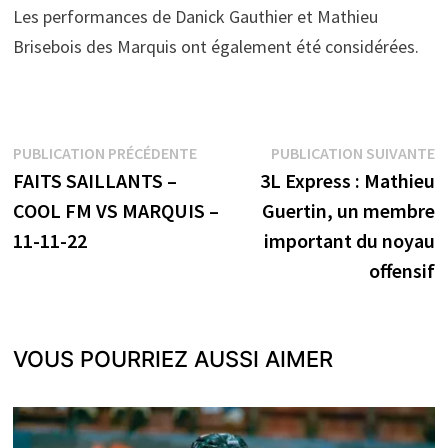
Les performances de Danick Gauthier et Mathieu
Brisebois des Marquis ont également été considérées.
Navigation
Publication
P
PUBLICATION PRÉCÉDENTE
PUBLICATION SUIVANTE
précédente :
s
FAITS SAILLANTS –
3L Express : Mathieu
de
COOL FM VS MARQUIS –
Guertin, un membre
l’article
11-11-22
important du noyau
offensif
VOUS POURRIEZ AUSSI AIMER