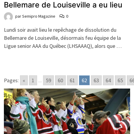
Bellemare de Louiseville a eu lieu
par
Semipro Magazine
0
Lundi soir avait lieu le repêchage de dissolution du
Bellemare de Louiseville, désormais feu équipe de la
Ligue senior AAA du Québec (LHSAAAQ), alors que …
Pages:
«
1
...
59
60
61
62
63
64
65
6