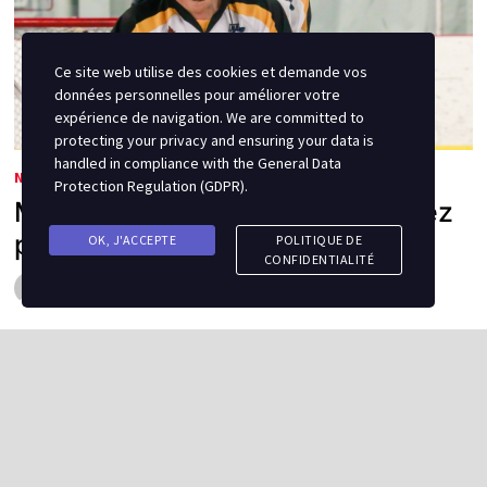
Ce site web utilise des cookies et demande vos
données personnelles pour améliorer votre
expérience de navigation. We are committed to
protecting your privacy and ensuring your data is
handled in compliance with the
General Data
NOUVELLES
Protection Regulation (GDPR)
.
Marc-Éric Bourque en a fait assez
pour convaincre le Cool FM
OK, J'ACCEPTE
POLITIQUE DE
CONFIDENTIALITÉ
par
Semipro Magazine
0