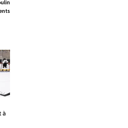
suivante :
ulin
ents
 à