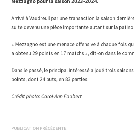
Mezzagno pour la saison 2023-2024.
Arrivé à Vaudreuil par une transaction la saison derniè
suite devenu une pièce importante autant sur la
patino
« Mezzagno est une menace offensive à chaque fois qu’il 
a obtenu 29 points en 17 matchs », dit-on dans le com
Dans le passé, le principal intéressé a joué trois sais
points, dont 24 buts, en 83 parties.
Crédit photo: Carol-Ann Faubert
Navigation
Publication
PUBLICATION PRÉCÉDENTE