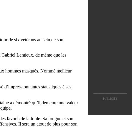
tour de six vétérans au sein de son
et Gabriel Lemieux, de même que les
es deux hommes masqués. Nommé meilleur
rvé d’impressionnantes statistiques à ses
--------------------------------------
PUBLICITÉ
ntaine a démontré qu’il demeure une valeur
équipe.
des favoris de la foule. Sa fougue et son
fensives. Il sera un atout de plus pour son