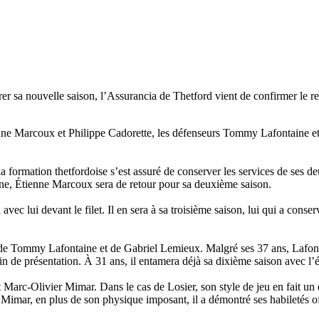
r sa nouvelle saison, l’Assurancia de Thetford vient de confirmer le re
tienne Marcoux et Philippe Cadorette, les défenseurs Tommy Lafontaine 
, la formation thetfordoise s’est assuré de conserver les services de s
agne, Étienne Marcoux sera de retour pour sa deuxième saison.
vec lui devant le filet. Il en sera à sa troisième saison, lui qui a conse
ur de Tommy Lafontaine et de Gabriel Lemieux. Malgré ses 37 ans, Lafo
n de présentation. À 31 ans, il entamera déjà sa dixième saison avec l’
t Marc-Olivier Mimar. Dans le cas de Losier, son style de jeu en fait un 
à Mimar, en plus de son physique imposant, il a démontré ses habiletés of