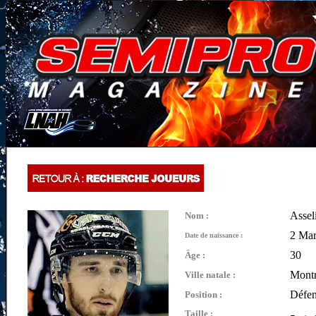
Assel
Nom :
2 Mar
Date de naissance :
30
Âge :
Montr
Ville natale :
Défen
Position :
Taille :