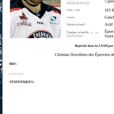
5 pie
PIEDS/POUCES
165 l
Poids : LBS
Gauc
Lancer :
Actif
Statut actuel :
Éperv
Équipe actuelle :
(... ou
Sorel
dernière équipe)
Repêché dans la LNAH par (
Christian Deschênes des Éperviers d
BIO :
-------------------
STATISTIQUES :